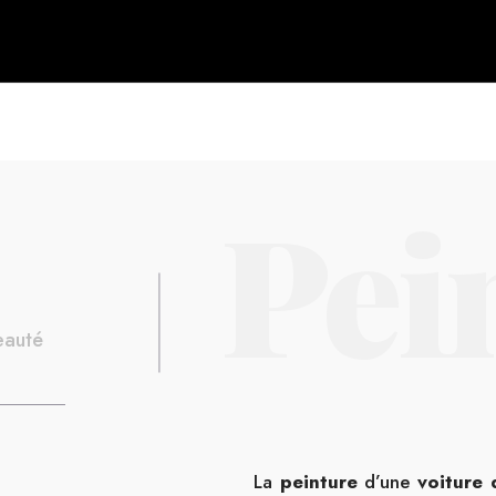
Pei
eauté
iens
Emplois
La
peinture
d’une
voiture 