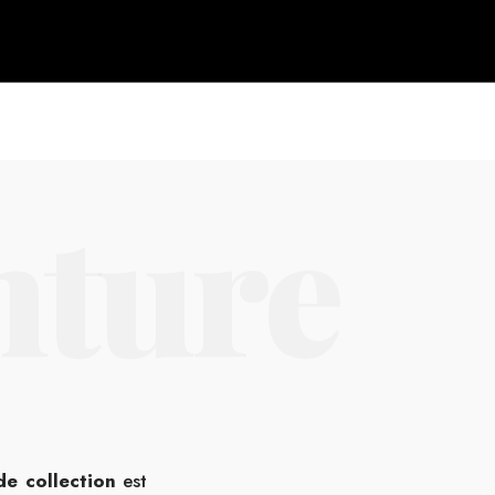
nture
Soyez alerté de nos exclusivités
de collection
est