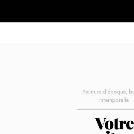
Peinture d'époque, b
intemporelle
Votre
Nos l