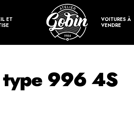
IL ET
VOITURES À
TISE
VENDRE
 type 996 4S